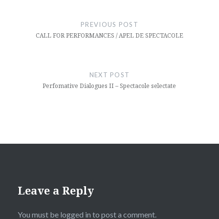
Post
navigation
PREVIOUS POST
CALL FOR PERFORMANCES / APEL DE SPECTACOLE
NEXT POST
Perfomative Dialogues II – Spectacole selectate
Leave a Reply
You must be
logged in
to post a comment.