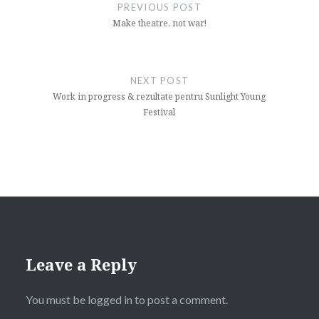
navigation
PREVIOUS POST
Make theatre, not war!
NEXT POST
Work in progress & rezultate pentru Sunlight Young
Festival
Leave a Reply
You must be
logged in
to post a comment.