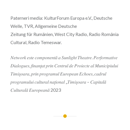
Paterneri media: KulturForum Europa e.V., Deutsche
Welle, TVR, Allgemeine Deutsche
Zeitung für Rumänien, West City Radio, Radio România
Cultural, Radio Temeswar.
𝑁𝑒𝑡𝑤𝑜𝑟𝑘 𝑒𝑠𝑡𝑒 𝑐𝑜𝑚𝑝𝑜𝑛𝑒𝑛𝑡𝑎̆ 𝑎 𝑆𝑢𝑛𝑙𝑖𝑔ℎ𝑡 𝑇ℎ𝑒𝑎𝑡𝑟𝑒. 𝑃𝑒𝑟𝑓𝑜𝑟𝑚𝑎𝑡𝑖𝑣𝑒
𝐷𝑖𝑎𝑙𝑜𝑔𝑢𝑒𝑠, 𝑓𝑖𝑛𝑎𝑛𝑡̦𝑎𝑡 𝑝𝑟𝑖𝑛 𝐶𝑒𝑛𝑡𝑟𝑢𝑙 𝑑𝑒 𝑃𝑟𝑜𝑖𝑒𝑐𝑡𝑒 𝑎𝑙 𝑀𝑢𝑛𝑖𝑐𝑖𝑝𝑖𝑢𝑙𝑢𝑖
𝑇𝑖𝑚𝑖𝑠̦𝑜𝑎𝑟𝑎, 𝑝𝑟𝑖𝑛 𝑝𝑟𝑜𝑔𝑟𝑎𝑚𝑢𝑙 𝐸𝑢𝑟𝑜𝑝𝑒𝑎𝑛 𝐸𝑐ℎ𝑜𝑒𝑠, 𝑐𝑎𝑑𝑟𝑢𝑙
𝑝𝑟𝑜𝑔𝑟𝑎𝑚𝑢𝑙𝑢𝑖 𝑐𝑢𝑙𝑡𝑢𝑟𝑎𝑙 𝑛𝑎𝑡̦𝑖𝑜𝑛𝑎𝑙 „𝑇𝑖𝑚𝑖𝑠̦𝑜𝑎𝑟𝑎 – 𝐶𝑎𝑝𝑖𝑡𝑎𝑙𝑎̆
𝐶𝑢𝑙𝑡𝑢𝑟𝑎𝑙𝑎̆ 𝐸𝑢𝑟𝑜𝑝𝑒𝑎𝑛𝑎̆ 2023
Post