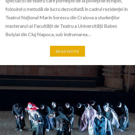
spectacol de teatru care pornește de la poveștile echipei,
folosind o metodă de lucru dezvoltată în cadrul rezidenței în
Teatrul Național Marin Sorescu din Craiova a studenților
masteranzi ai Facultății de Teatru a Universității Babes
Bolyiai din Cluj Napoca, sub îndrumarea…
READ MORE