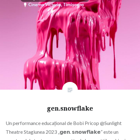
gen.snowflake
Un performance educațional de Bobi Pricop @Sunlight
Theatre Stagiunea 2023 „𝗴𝗲𝗻. 𝘀𝗻𝗼𝘄𝗳𝗹𝗮𝗸𝗲” este un