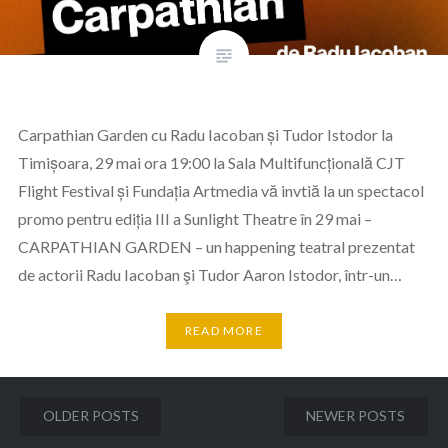
Carpathian Garden cu Radu Iacoban și Tudor Istodor la
Timișoara, 29 mai ora 19:00 la Sala Multifuncțională CJT
Flight Festival și Fundația Artmedia vă invtiă la un spectacol
promo pentru ediția III a Sunlight Theatre în 29 mai –
CARPATHIAN GARDEN – un happening teatral prezentat
de actorii Radu Iacoban şi Tudor Aaron Istodor, într-un…
READ MORE
Posts
OLDER POSTS
NEWER POSTS